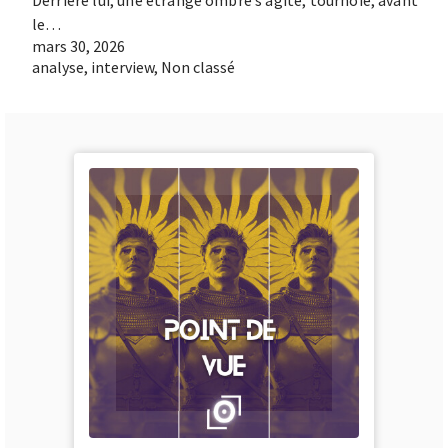
Derrière lui, une étrange ombre s’agite, tournoie, avant
le…
mars 30, 2026
analyse
,
interview
,
Non classé